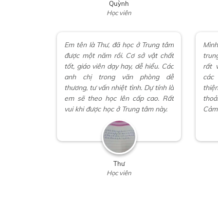
Quỳnh
Học viên
Em tên là Thư, đã học ở Trung tâm
Mình
được một năm rồi. Cơ sở vật chất
trun
tốt, giáo viên dạy hay, dễ hiểu. Các
rất 
anh chị trong văn phòng dễ
các
thương, tư vấn nhiệt tình. Dự tính là
thiệ
em sẽ theo học lên cấp cao. Rất
thoả
vui khi được học ở Trung tâm này.
Cảm 
Thư
Học viên