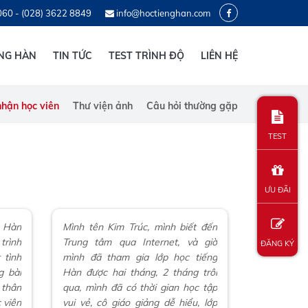
060 - (028) 3622 8849
info@hoctienghan.com
ẾNG HÀN
TIN TỨC
TEST TRÌNH ĐỘ
LIÊN HỆ
hận học viên
Thư viện ảnh
Câu hỏi thường gặp
TEST
ƯU ĐÃI
g Hàn
Mình tên Kim Trúc, mình biết đến
trình
Trung tâm qua Internet, và giờ
ĐĂNG KÝ
 tình
mình đã tham gia lớp học tiếng
g bài
Hàn được hai tháng, 2 tháng trôi
 thân
qua, mình đã có thời gian học tập
 viên
vui vẻ, cô giáo giảng dễ hiểu, lớp