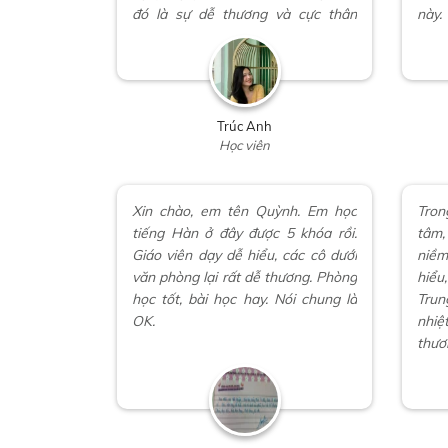
đó là sự dễ thương và cực thân
này.
thiện của các anh chị ở đây. Lớp
lớn 
học thì phải nói là vô cùng chất
anh 
lượng từ cơ sở vật chất đến tài liệu,
đã n
phương pháp giảng dạy. Thật sự
em 
học ở đây rất đáng đồng tiền bát
Phư
Trúc Anh
gạo đấy các bạn.
Học viên
công
Xin chào, em tên Quỳnh. Em học
Tron
tiếng Hàn ở đây được 5 khóa rồi.
tâm,
Giáo viên dạy dễ hiểu, các cô dưới
niềm
văn phòng lại rất dễ thương. Phòng
hiểu
học tốt, bài học hay. Nói chung là
Trun
OK.
nhiệ
thươ
tâm 
sẽ.