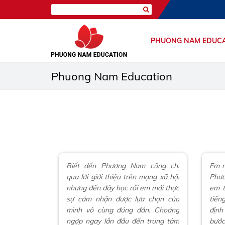
PHUONG NAM EDUC
Phuong Nam Education
Biết đến Phương Nam cũng chỉ
Em r
qua lời giới thiệu trên mạng xã hội
Phư
nhưng đến đây học rồi em mới thực
em t
sự cảm nhận được lựa chọn của
tiến
mình vô cùng đúng đắn. Choáng
định
ngợp ngay lần đầu đến trung tâm
bước