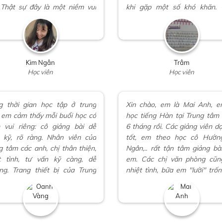
 Thật sự đây là một niềm vui
khi gặp một số khó khăn. 
đối với em. Cảm ơn thầy cô, các
Trung tâm có thêm nhiều học
chị trợ giảng, các tư vấn viên
và ngày càng phát triển.
hiệt tình và hết mình giúp đỡ
trong thời gian qua. Chúc
ơng Nam ngày càng thành
Kim Ngân
Trâm
 hơn nữa.
Học viên
Học viên
g thời gian học tập ở trung
Xin chào, em là Mai Anh, 
 em cảm thấy mỗi buổi học có
học tiếng Hàn tại Trung tâm
 vui riêng: cô giảng bài dễ
6 tháng rồi. Các giảng viên dạ
, kỹ, rõ ràng. Nhân viên của
tốt, em theo học cô Hường
g tâm các anh, chị thân thiện,
Ngân,.. rất tận tâm giảng bà
t tình, tư vấn kỹ càng, dễ
em. Các chị văn phòng cũn
ng. Trang thiết bị của Trung
nhiệt tình, bữa em "lười" trốn
tốt, phòng học rộng rãi, sạch
mấy chị cũng gọi nhắc đi h
không mất bài. Chưa thấy 
tâm nào dễ thương như Ph
Nam.