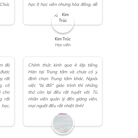
Chúc
học ít học viên nhưng hòa đồng, dễ
 viên
cùng nhau học tập và tiếp thu.
Kim Trúc
Học viên
em đã
Chính thức kinh qua 4 lớp tiếng
 được
Hàn tại Trung tâm và chưa có ý
y rất
định chọn Trung tâm khác. Ngoài
, cô
việc "bị đổi" giáo trình thì những
i cho
thứ còn lại đều rất tuyệt vời. Từ
g rất
nhân viên quản lý đến giảng viên,
 học,
mọi người đều rất nhiệt tình!
ọc để
Trung
ương