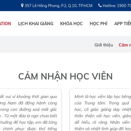
357 Lê Hồng Phong, P.2, Q.10, TP.HCM
Hotline: 1900 7
ATION
LỊCH KHAI GIẢNG
KHÓA HỌC
HỌC PHÍ
APP TI
Giới thiệu
Cảm n
CẢM NHẬN HỌC VIÊN
ất vui vì khoảng thời gian qua
Mình là học viên lớp học tiến
ơng Nam đã đồng hành cùng
của Trung tâm. Trong quá 
rong con đường xoá mất gốc
học, cô giáo giảng dạy nhiệt
g . Từ một đứa lơ ngơ chưa biết
thân thiện với học viên, giản
 hướng để học tập, em đã từng
dễ hiểu, rõ ràng. Nhân viên
 chinh phục được thứ tiếng
thiên và nhiệt tình giúp đỡ học