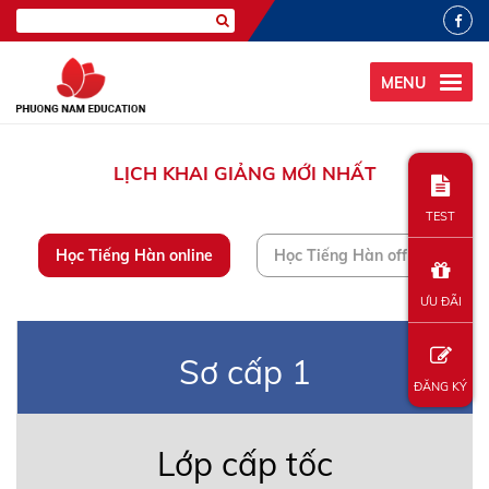
MENU
LỊCH KHAI GIẢNG MỚI NHẤT
TEST
Học Tiếng Hàn online
Học Tiếng Hàn offline
ƯU ĐÃI
Sơ cấp 1
ĐĂNG KÝ
Lớp cấp tốc