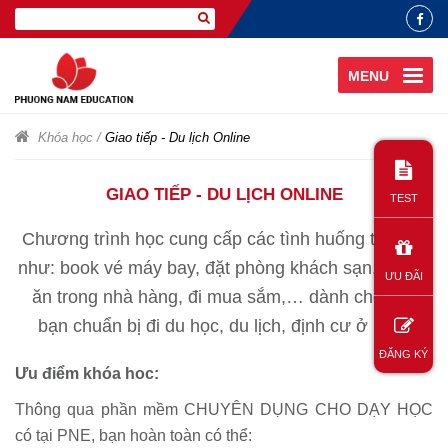
MENU
Khóa học
/
Giao tiếp - Du lịch Online
GIAO TIẾP - DU LỊCH ONLINE
TEST
Chương trình học cung cấp các tình huống thực tế
như: book vé máy bay, đặt phòng khách sạn, gọi đồ
ƯU ĐÃI
ăn trong nhà hàng, đi mua sắm,… dành cho các
bạn chuẩn bị đi du học, du lịch, định cư ở Hàn.
ĐĂNG KÝ
Ưu điểm khóa hoc:
Thông qua phần mềm CHUYÊN DỤNG CHO DẠY HỌC
có tại PNE, bạn hoàn toàn có thể: