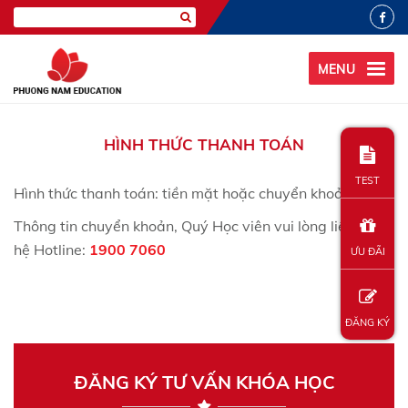
MENU
HÌNH THỨC THANH TOÁN
TEST
Hình thức thanh toán: tiền mặt hoặc chuyển khoản.
Thông tin chuyển khoản, Quý Học viên vui lòng liên
hệ Hotline:
1900 7060
ƯU ĐÃI
ĐĂNG KÝ
ĐĂNG KÝ TƯ VẤN KHÓA HỌC