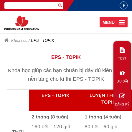
MENU
Khóa học
/
EPS - TOPIK
EPS - TOPIK
TEST
Khóa học giúp các bạn chuẩn bị đầy đủ kiến thức
nền tảng cho kì thi EPS - TOPIK
ƯU ĐÃI
EPS - TOPIK
LUYỆN THI EPS -
TOPIK
ĐĂNG KÝ
2 tháng (8 tuần)
1 tháng (4 tuần)
160 tiết - 120 giờ
80 tiết - 60 giờ
THỜI