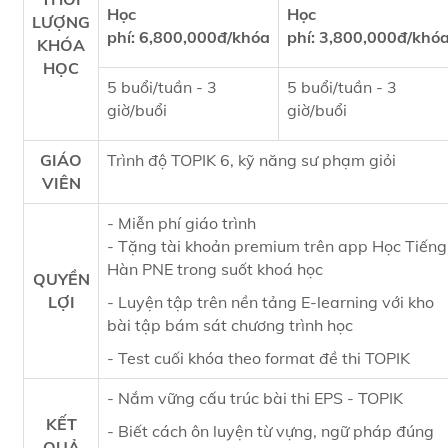
Học
Học
LƯỢNG
phí: 6,800,000đ/khóa
phí: 3,800,000đ/khó
KHÓA
HỌC
5 buổi/tuần - 3
5 buổi/tuần - 3
giờ/buổi
giờ/buổi
GIÁO
Trình độ TOPIK 6, kỹ năng sư phạm giỏi
VIÊN
- Miễn phí giáo trình
- Tặng tài khoản premium trên app Học Tiếng
Hàn PNE trong suốt khoá học
QUYỀN
LỢI
- Luyện tập trên nền tảng E-learning với kho
bài tập bám sát chương trình học
- Test cuối khóa theo format đề thi TOPIK
- Nắm vững cấu trúc bài thi EPS - TOPIK
KẾT
- Biết cách ôn luyện từ vựng, ngữ pháp đúng
QUẢ