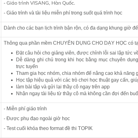
Giáo trình VISANG, Hàn Quốc.
-
- Giáo trình và tài liệu miễn phí trong suốt quá trình học
Dành cho các bạn lịch trình bận rộn, có đa dạng khung giờ đ
Thông qua phần mềm CHUYÊN DỤNG CHO DẠY HỌC có tại P
Đặt câu hỏi cho giảng viên, được chỉnh lỗi sai lập tức 
Dễ dàng ghi chú trong khi học bằng mục chuyên dụng
trực tuyến
Tham gia học nhóm, chia nhóm để nâng cao khả năng g
Học tập hiệu quả với các trò chơi học thuật gay cấn, gi
làm bài tập và gửi lại thầy cô ngay trên app
Nhận ngay tài liệu từ thầy cô mà không cần đợi đến buổ
- Miễn phí giáo trình
- Được phụ đạo ngoài giờ học
- Test cuối khóa theo format đề thi TOPIK