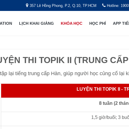
357 Lê Hồng Phong, P.2, Q.10, TP.HCM
Hotline: 1900
ATION
LỊCH KHAI GIẢNG
KHÓA HỌC
HỌC PHÍ
APP TI
UYỆN THI TOPIK II (TRUNG CẤP 
p lại tiếng trung cấp Hàn, giúp người học củng cố lại k
LUYỆN THI TOPIK II - 
8 tuần (2 thán
1,5 giờ/buổi; 3 buổ