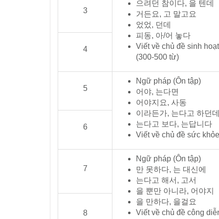
으려던 참이다, 을 텐데
3
거든요, 고 말고요
었었, 던데
피동, 아/어 놓다
Viết về chủ đề sinh hoạ
4
(300-500 từ)
Ngữ pháp (Ôn tập)
5
어야, 는다면
어야지요, 사동
이라든가, 는다고 하던
는다고 보다, 는답니다
6
Viết về chủ đề sức khỏe
Ngữ pháp (Ôn tập)
7
만 못하다, 는 대신에
는다고 해서, 고서
을 뿐만 아니라, 어야지
을 만하다, 을걸요
Viết về chủ đề công di
8