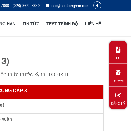
 7060 - (028) 3622 8849
info@hoctienghan.com
ẾNG HÀN
TIN TỨC
TEST TRÌNH ĐỘ
LIÊN HỆ
3)
TEST
iến thức trước kỳ thi TOPIK II
ƯU ĐÃI
TRUNG CẤP 3
ĐĂNG KÝ
g)
i/tuần