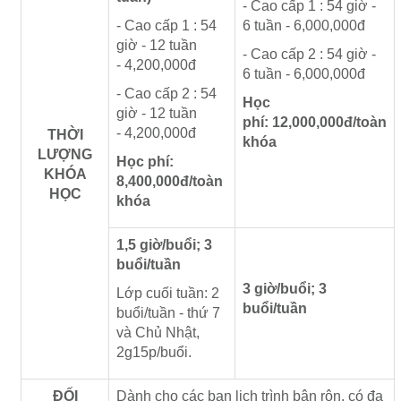
-
Cao cấp 1
: 54 giờ -
- Cao cấp 1 : 54
6 tuần - 6,000,000đ
giờ - 12 tuần
-
Cao cấp 2
: 54 giờ -
- 4,200,000đ
6 tuần - 6,000,000đ
-
Cao cấp 2
: 54
Học
giờ - 12 tuần
phí: 12,000,000đ/toàn
- 4,200,000đ
THỜI
khóa
LƯỢNG
Học phí:
KHÓA
8,400,000đ/toàn
HỌC
khóa
1,5 giờ/buổi; 3
buổi/tuần
3 giờ/buổi; 3
Lớp cuối tuần: 2
buổi/tuần
buổi/tuần - thứ 7
và Chủ Nhật,
2g15p/buổi.
ĐỐI
Dành cho các bạn lịch trình bận rộn, có đa