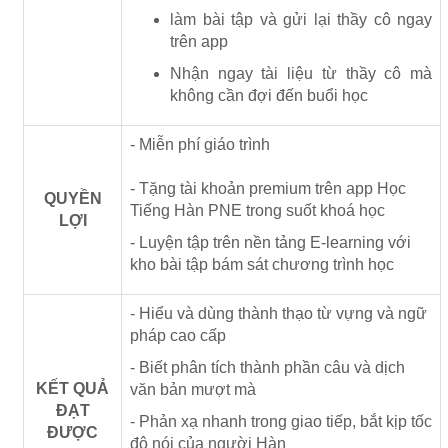
làm bài tập và gửi lại thầy cô ngay
trên app
Nhận ngay tài liệu từ thầy cô mà
không cần đợi đến buổi học
- Miễn phí giáo trình
- Tặng tài khoản premium trên app Học
QUYỀN
Tiếng Hàn PNE trong suốt khoá học
LỢI
- Luyện tập trên nền tảng E-learning với
kho bài tập bám sát chương trình học
- Hiểu và dùng thành thạo từ vựng và ngữ
pháp cao cấp
- Biết phân tích thành phần câu và dịch
KẾT QUẢ
văn bản mượt mà
ĐẠT
- Phản xạ nhanh trong giao tiếp, bắt kịp tốc
ĐƯỢC
độ nói của người Hàn