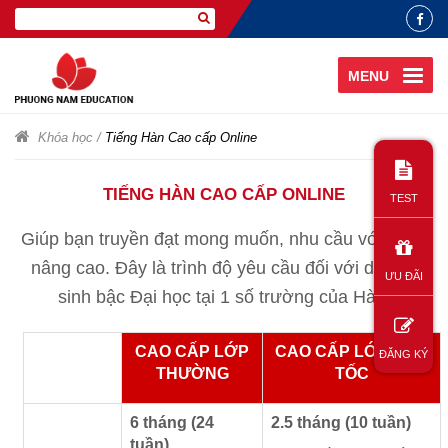
MENU
Khóa học
/
Tiếng Hàn Cao cấp Online
TIẾNG HÀN CAO CẤP ONLINE
TEST
Giúp bạn truyền đạt mong muốn, nhu cầu với dạng
nâng cao. Đây là trình độ yêu cầu đối với du học
ƯU ĐÃI
sinh bậc Đại học tại 1 số trường của Hàn.
CAO CẤP LỚP
CAO CẤP LỚP CẤP
ĐĂNG KÝ
THƯỜNG
TỐC
6 tháng (24
2.5 tháng (10 tuần)
tuần)