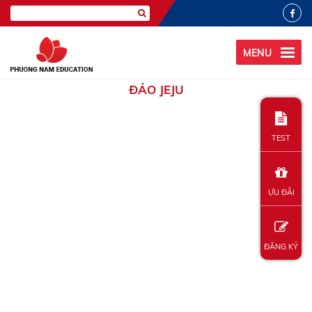
MENU
ĐẢO JEJU
TEST
ƯU ĐÃI
ĐĂNG KÝ