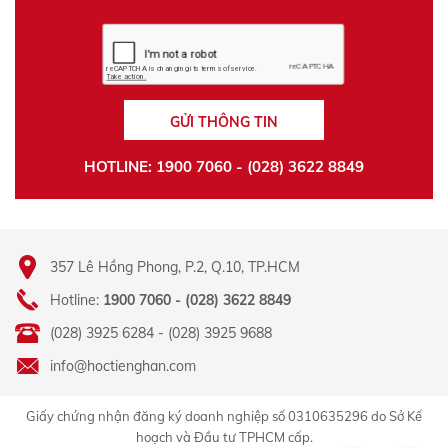
GỬI THÔNG TIN
HOTLINE: 1900 7060 - (028) 3622 8849
357 Lê Hồng Phong, P.2, Q.10, TP.HCM
Hotline:
1900 7060 - (028) 3622 8849
(028) 3925 6284 - (028) 3925 9688
info@hoctienghan.com
Giấy chứng nhận đăng ký doanh nghiệp số 0310635296 do Sở Kế
hoạch và Đầu tư TPHCM cấp.