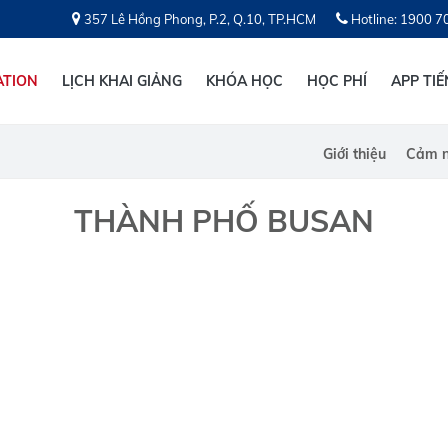
357 Lê Hồng Phong, P.2, Q.10, TP.HCM
Hotline: 1900 7
ATION
LỊCH KHAI GIẢNG
KHÓA HỌC
HỌC PHÍ
APP TI
Giới thiệu
Cảm n
THÀNH PHỐ BUSAN