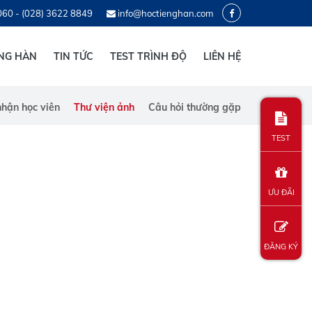
060 - (028) 3622 8849
info@hoctienghan.com
ẾNG HÀN
TIN TỨC
TEST TRÌNH ĐỘ
LIÊN HỆ
hận học viên
Thư viện ảnh
Câu hỏi thường gặp
TEST
ƯU ĐÃI
ĐĂNG KÝ