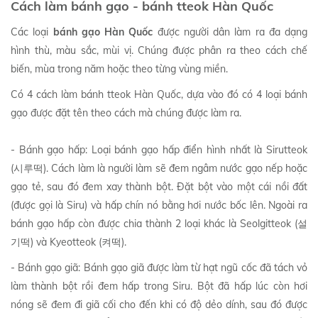
Cách làm bánh gạo - bánh tteok Hàn Quốc
Các loại
bánh gạo Hàn Quốc
được người dân làm ra đa dạng
hình thù, màu sắc, mùi vị. Chúng được phân ra theo cách chế
biến, mùa trong năm hoặc theo từng vùng miền.
Có 4 cách làm bánh tteok Hàn Quốc, dựa vào đó có 4 loại bánh
gạo được đặt tên theo cách mà chúng được làm ra.
- Bánh gạo hấp: Loại bánh gạo hấp điển hình nhất là Sirutteok
(시루떡). Cách làm là người làm sẽ đem ngâm nước gạo nếp hoặc
gạo tẻ, sau đó đem xay thành bột. Đặt bột vào một cái nồi đất
(được gọi là Siru) và hấp chín nó bằng hơi nước bốc lên. Ngoài ra
bánh gạo hấp còn được chia thành 2 loại khác là Seolgitteok (설
기떡) và Kyeotteok (켜떡).
- Bánh gạo giã: Bánh gạo giã được làm từ hạt ngũ cốc đã tách vỏ
làm thành bột rồi đem hấp trong Siru. Bột đã hấp lúc còn hơi
nóng sẽ đem đi giã cối cho đến khi có độ dẻo dính, sau đó được