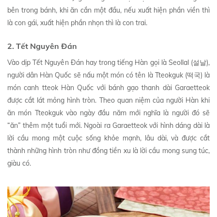
bên trong bánh, khi ăn cắn một đầu, nếu xuất hiện phần viền thì
là con gái, xuất hiện phần nhọn thì là con trai.
2. Tết Nguyên Đán
Vào dịp Tết Nguyên Đán hay trong tiếng Hàn gọi là Seollal (설날),
người dân Hàn Quốc sẽ nấu một món có tên là Tteokguk (떡국) là
món canh tteok Hàn Quốc với bánh gạo thanh dài Garaetteok
được cắt lát mỏng hình tròn. Theo quan niệm của người Hàn khi
ăn món Tteokguk vào ngày đầu năm mới nghĩa là người đó sẽ
“ăn” thêm một tuổi mới. Ngoài ra Garaetteok với hình dáng dài là
lời cầu mong một cuộc sống khỏe mạnh, lâu dài, và được cắt
thành những hình tròn như đồng tiền xu là lời cầu mong sung túc,
giàu có.