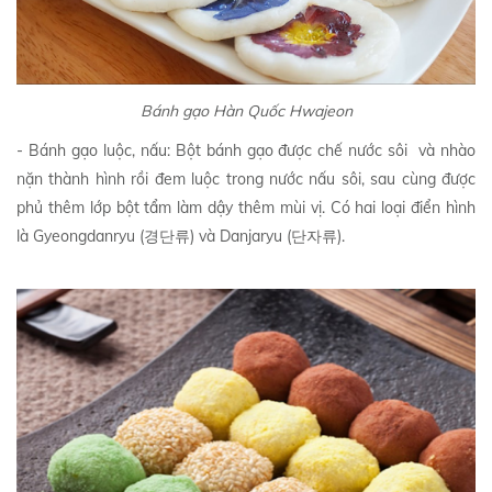
Bánh gạo Hàn Quốc Hwajeon
- Bánh gạo luộc, nấu: Bột bánh gạo được chế nước sôi và nhào
nặn thành hình rồi đem luộc trong nước nấu sôi, sau cùng được
phủ thêm lớp bột tẩm làm dậy thêm mùi vị. Có hai loại điển hình
là Gyeongdanryu (경단류) và Danjaryu (단자류).