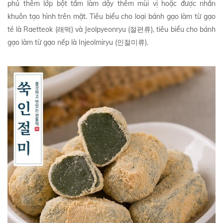
phủ thêm lớp bột tẩm làm dậy thêm mùi vị hoặc được nhấn
khuôn tạo hình trên mặt. Tiêu biểu cho loại bánh gạo làm từ gạo
tẻ là Raetteok (래떡) và Jeolpyeonryu (절편류), tiêu biểu cho bánh
gạo làm từ gạo nếp là Injeolmiryu (인절미류).