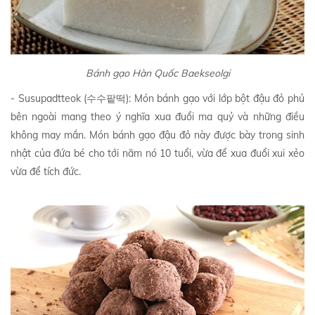
Bánh gạo Hàn Quốc Baekseolgi
- Susupadtteok (수수팥떡): Món bánh gạo với lớp bột đậu đỏ phủ
bên ngoài mang theo ý nghĩa xua đuổi ma quỷ và những điều
không may mắn. Món bánh gạo đậu đỏ này được bày trong sinh
nhật của đứa bé cho tới năm nó 10 tuổi, vừa để xua đuổi xui xẻo
vừa để tích đức.