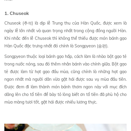
1. Chuseok
Chuseok (추석) là dịp lễ Trung thu của Hàn Quốc, được xem là
ngày lễ lớn nhất và quan trọng nhất trong cộng đồng người Hàn.
Khi nhắc đến lễ Chuseok thì không thể thiếu được món bánh gạo
Hàn Quốc đặc trưng nhất đó chính là Songpyeon (송편).
Songpyeon thuộc loại bánh gạo hấp, cách làm là nhào bột gạo tẻ
trong nước nóng, sau đó thêm nhân bánh vào chính giữa. Bột gạo
tẻ được làm từ hạt gạo đầu mùa, cũng chính là những hạt gạo
ngon nhất mà người dân vừa gặt hái được sau vụ mùa đầu tiên.
Được đem đi làm thành món bánh thơm ngon này với mục đích
dâng lên cho tổ tiên để bày tỏ lòng biết ơn tổ tiên đã phù hộ cho
mùa màng tươi tốt, gặt hái được nhiều lương thực.