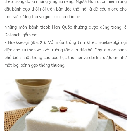
theo trong đó là những ý nghĩa riêng. Người Hàn quan niệm rằng
đặt bánh gạo thôi nôi trên bàn tiệc thôi nôi là để cầu mong cho
một sự trường thọ và giàu có cho đứa bé.
Những món bánh tteok Hàn Quốc thường được dùng trong lễ
Doljanchi gồm có:
- Baekseolgi (백설기): Với màu trắng tinh khiết, Baekseolgi đại
diện cho sự toàn vẹn và trường tồn của đứa bé. Đây là món bánh
phổ biến nhất trong các bữa tiệc thôi nôi và đôi khi được ăn như
một loại bánh gạo thông thường.