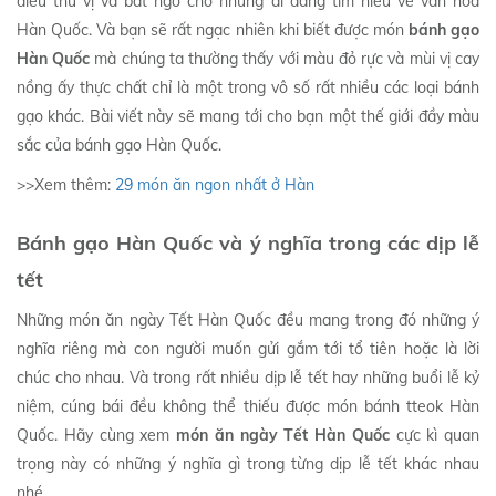
điều thú vị và bất ngờ cho những ai đang tìm hiểu về văn hoá
Hàn Quốc. Và bạn sẽ rất ngạc nhiên khi biết được món
bánh gạo
Hàn Quốc
mà chúng ta thường thấy với màu đỏ rực và mùi vị cay
nồng ấy thực chất chỉ là một trong vô số rất nhiều các loại bánh
gạo khác. Bài viết này sẽ mang tới cho bạn một thế giới đầy màu
sắc của bánh gạo Hàn Quốc.
>>Xem thêm:
29 món ăn ngon nhất ở Hàn
Bánh gạo Hàn Quốc và ý nghĩa trong các dịp lễ
tết
Những món ăn ngày Tết Hàn Quốc đều mang trong đó những ý
nghĩa riêng mà con người muốn gửi gắm tới tổ tiên hoặc là lời
chúc cho nhau. Và trong rất nhiều dịp lễ tết hay những buổi lễ kỷ
niệm, cúng bái đều không thể thiếu được món bánh tteok Hàn
Quốc. Hãy cùng xem
món ăn ngày Tết Hàn Quốc
cực kì quan
trọng này có những ý nghĩa gì trong từng dịp lễ tết khác nhau
nhé.