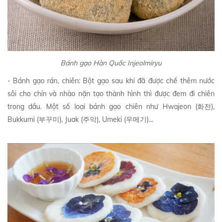
Bánh gạo Hàn Quốc Injeolmiryu
- Bánh gạo rán, chiên: Bột gạo sau khi đã được chế thêm nước
sôi cho chín và nhào nặn tạo thành hình thì được đem đi chiên
trong dầu. Một số loại bánh gạo chiên như Hwajeon (화전),
Bukkumi (부꾸미), Juak (주악), Umeki (우메기)...