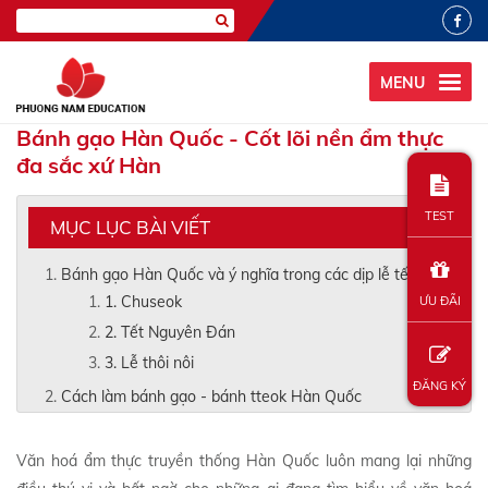
MENU
Bánh gạo Hàn Quốc - Cốt lõi nền ẩm thực
đa sắc xứ Hàn
TEST
MỤC LỤC BÀI VIẾT
Bánh gạo Hàn Quốc và ý nghĩa trong các dịp lễ tết
1. Chuseok
ƯU ĐÃI
2. Tết Nguyên Đán
3. Lễ thôi nôi
ĐĂNG KÝ
Cách làm bánh gạo - bánh tteok Hàn Quốc
Văn hoá ẩm thực truyền thống Hàn Quốc luôn mang lại những