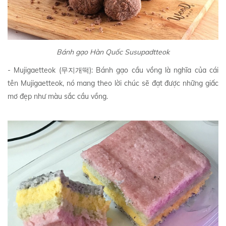
Bánh gạo Hàn Quốc Susupadtteok
- Mujigaetteok (무지개떡): Bánh gạo cầu vồng là nghĩa của cái
tên Mujigaetteok, nó mang theo lời chúc sẽ đạt được những giấc
mơ đẹp như màu sắc cầu vồng.