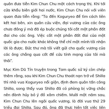
quân đưa tiễn Kim Chun Chu một cách trọng thị. Khi tới
cửa khẩu biên giới hai nước, Kim Chun Chu nói với viên
quan đưa tiễn rằng: “Ta đến Koguryeo để tìm cách liên
kết hai bên, xin quân cứu viện, đại vương của các ông
chưa đồng ý mà đã ép buộc chúng tôi cắt một phần đất
đai cho các ông. Việc cắt một phần đất đai của một
quốc gia cho nước khác không thể chỉ một mình tôi nhận
lời là được. Bức thư mà tôi viết gửi cho quốc vương của
các ông chẳng qua cốt để cứu tính mạng của tôi mà
thôi”.
Mục Kim Dũ Tín truyện trong Tam quốc sử ký còn chép
thêm rằng, sau khi Kim Chun Chu thoát nạn trở về Shilla
thì nhà vua Koguryeo nổi giận, định đem quân tấn công
Shilla, song thấy vua Shilla đã có phòng bị vững chắc
nên đành hủy bỏ ý đồ xâm chiếm. Mười một năm sau,
Kim Chun Chu lên ngôi quốc vương, là đời vua thứ 29
triều đại Shilla. Sau đó, ông đã thực hiện tốt việc liên