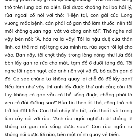
thỏ trên lưng bơi ra biển. Bơi được khoảng hai ba hải lý,
rùa ngoái cổ nói với thỏ: “Hiện tại, con gái của Long
vương mắc bệnh, cần phải có gan thỏ làm thuốc, nên tôi
mới không quản ngại vất vả cõng anh tới”. Thỏ nghe nói
vậy bèn nói: “À, hóa ra là vậy! Tôi là hậu duệ của thần
linh, có thể moi nội tạng của mình ra, rửa sạch rồi lại cho
vào. Ban nãy, tôi chợt thấy trong lòng nóng như lửa đốt
bèn lấy gan ra rửa cho mát, tạm để ở dưới tảng đá. Tôi
nghe lời ngon ngọt của anh nên vội vã đi, bỏ quên gan ở
đó. Cớ sao chúng ta không quay lại chỗ đó để lấy gan?
Nếu làm như vậy thì anh lấy được thứ anh cần; còn tôi
tuy không có gan vẫn có thể sống được, chẳng phải là
vẹn cả đôi đường sao!” Rùa tin theo lời thỏ, cõng thỏ bơi
trở lại đất liền. Con thỏ nhảy lên bờ, trốn thoát và trong
lùm cây nói với rùa: “Anh rùa ngốc nghếch ơi! chẳng lẽ
không có gan mà sống được sao?” Con rùa ngẩn ra
không nói được lời nào, bèn một mình quay về biển.