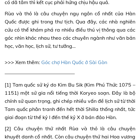
có dã tâm thì kết cục phải hứng chịu hậu quả.
Rùa và thỏ là câu chuyện ngụ ngôn cổ nhất của Hàn
Quốc được ghi trong thư tịch. Qua đây, các nhà nghiên
cứu có thể khám phá ra nhiều điều thú vị thông qua các
góc nhìn khác nhau theo các chuyên ngành như văn bản
học, văn học, lịch sử, tư tưởng…
>>> Xem thêm:
Góc chợ Hàn Quốc ở Sài Gòn
——————————————
[1] Tam quốc sử ký do Kim Bu Sik (Kim Phú Thức 1075 –
1151) một sử gia nổi tiếng thời Koryeo soạn. Đây là bộ
chính sử quan trọng, ghi chép nhiều vấn đề lịch sử từ thời
Tam quốc phân tranh đến hết thời Shilla thống nhất, tức
giai đoạn từ thế kỷ I đến thế kỷ X ở bán đảo Hàn.
[2] Câu chuyện thứ nhất Rùa và thỏ là câu chuyện
khuyết danh cổ nhất. Còn câu chuyện thứ hai Hoa vương