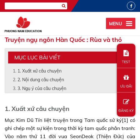
MENU
Truyện ngụ ngôn Hàn Quốc : Rùa và thỏ
MỤC LỤC BÀI VIẾT
TEST
1. Xuất xứ câu chuyện
2. Nội dung câu chuyện
ƯU ĐÃI
3. Ngụ ý của câu chuyện
1. Xuất xứ câu chuyện
ĐĂNG KÝ
Mục Kim Dũ Tín liệt truyện trong Tam quốc sử ký[1] có
ghi chép một sự kiện trong thời kỳ tam quốc phân tranh:
Vào năm thứ 11 đời vua SeonDeok (Thiện Đức) của