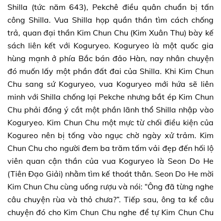
Shilla (tức năm 643), Pekchê điều quân chuẩn bị tấn
công Shilla. Vua Shilla họp quần thần tìm cách chống
trả, quan đại thần Kim Chun Chu (Kim Xuân Thu) bày kế
sách liên kết với Koguryeo. Koguryeo là một quốc gia
hùng mạnh ở phía Bắc bán đảo Hàn, nay nhân chuyện
đó muốn lấy một phần đất đai của Shilla. Khi Kim Chun
Chu sang sứ Koguryeo, vua Koguryeo mới hứa sẽ liên
minh với Shilla chống lại Pekche nhưng bắt ép Kim Chun
Chu phải đồng ý cắt một phần lãnh thổ Shilla nhập vào
Koguryeo. Kim Chun Chu một mực từ chối điều kiện của
Kogureo nên bị tống vào ngục chờ ngày xử trảm. Kim
Chun Chu cho người đem ba trăm tấm vải đẹp đến hối lộ
viên quan cận thần của vua Koguryeo là Seon Do He
(Tiên Đạo Giải) nhằm tìm kế thoát thân. Seon Do He mời
Kim Chun Chu cùng uống rượu và nói: “Ông đã từng nghe
câu chuyện rùa và thỏ chưa?”. Tiếp sau, ông ta kể câu
chuyện đó cho Kim Chun Chu nghe để tự Kim Chun Chu