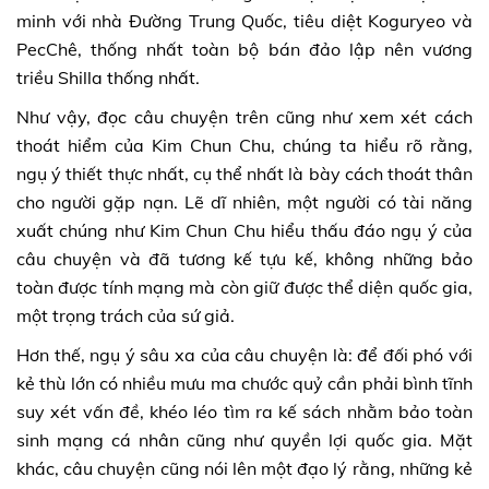
minh với nhà Đường Trung Quốc, tiêu diệt Koguryeo và
PecChê, thống nhất toàn bộ bán đảo lập nên vương
triều Shilla thống nhất.
Như vậy, đọc câu chuyện trên cũng như xem xét cách
thoát hiểm của Kim Chun Chu, chúng ta hiểu rõ rằng,
ngụ ý thiết thực nhất, cụ thể nhất là bày cách thoát thân
cho người gặp nạn. Lẽ dĩ nhiên, một người có tài năng
xuất chúng như Kim Chun Chu hiểu thấu đáo ngụ ý của
câu chuyện và đã tương kế tựu kế, không những bảo
toàn được tính mạng mà còn giữ được thể diện quốc gia,
một trọng trách của sứ giả.
Hơn thế, ngụ ý sâu xa của câu chuyện là: để đối phó với
kẻ thù lớn có nhiều mưu ma chước quỷ cần phải bình tĩnh
suy xét vấn đề, khéo léo tìm ra kế sách nhằm bảo toàn
sinh mạng cá nhân cũng như quyền lợi quốc gia. Mặt
khác, câu chuyện cũng nói lên một đạo lý rằng, những kẻ