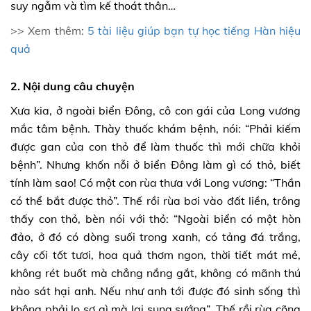
suy ngẫm và tìm kế thoát thân…
>> Xem thêm:
5 tài liệu giúp bạn tự học tiếng Hàn hiệu
quả
2. Nội dung câu chuyện
Xưa kia, ở ngoài biển Đông, cô con gái của Long vương
mắc tâm bệnh. Thày thuốc khám bệnh, nói: “Phải kiếm
được gan của con thỏ để làm thuốc thì mới chữa khỏi
bệnh”. Nhưng khốn nỗi ở biển Đông làm gì có thỏ, biết
tính làm sao! Có một con rùa thưa với Long vương: “Thần
có thể bắt được thỏ”. Thế rồi rùa bơi vào đất liền, trông
thấy con thỏ, bèn nói với thỏ: “Ngoài biển có một hòn
đảo, ở đó có dòng suối trong xanh, có tảng đá trắng,
cây cối tốt tươi, hoa quả thơm ngon, thời tiết mát mẻ,
không rét buốt mà chẳng nắng gắt, không có mãnh thú
nào sát hại anh. Nếu như anh tới được đó sinh sống thì
không phải lo sợ gì mà lại sung sướng”. Thế rồi rùa cõng