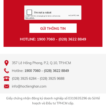
GỬI THÔNG TIN
HOTLINE: 1900 7060 - (028) 3622 8849
357 Lê Hồng Phong, P.2, Q.10, TP.HCM
Hotline:
1900 7060 - (028) 3622 8849
(028) 3925 6284 - (028) 3925 9688
info@hoctienghan.com
Giấy chứng nhận đăng ký doanh nghiệp số 0310635296 do Sở Kế
hoạch và Đầu tư TPHCM cấp.