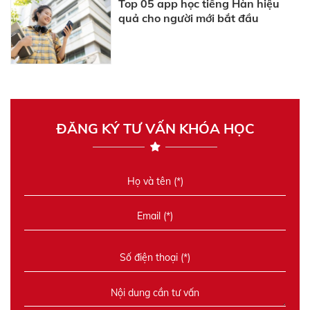
Top 05 app học tiếng Hàn hiệu
quả cho người mới bắt đầu
ĐĂNG KÝ TƯ VẤN KHÓA HỌC