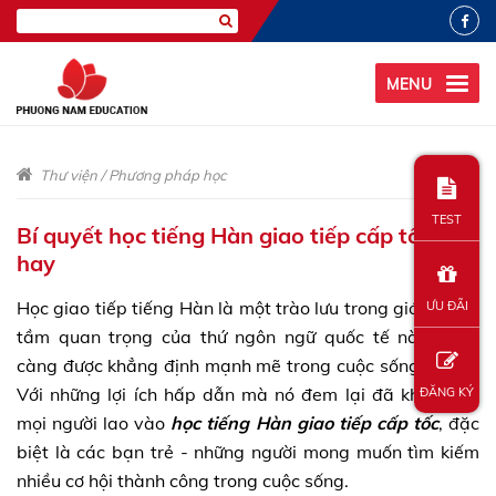
MENU
Thư viện
/
Phương pháp học
TEST
Bí quyết học tiếng Hàn giao tiếp cấp tốc cực
hay
Học giao tiếp tiếng Hàn là một trào lưu trong giới trẻ khi
ƯU ĐÃI
tầm quan trọng của thứ ngôn ngữ quốc tế này ngày
càng được khẳng định mạnh mẽ trong cuộc sống xã hội.
Với những lợi ích hấp dẫn mà nó đem lại đã khiến cho
ĐĂNG KÝ
mọi người lao vào
học tiếng Hàn giao tiếp cấp tốc
, đặc
biệt là các bạn trẻ - những người mong muốn tìm kiếm
nhiều cơ hội thành công trong cuộc sống.