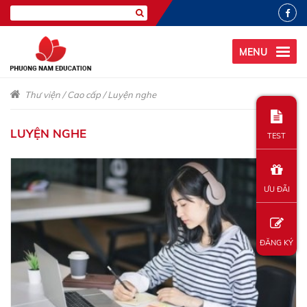
MENU
Thư viện
/
Cao cấp
/
Luyện nghe
LUYỆN NGHE
TEST
ƯU ĐÃI
ĐĂNG KÝ