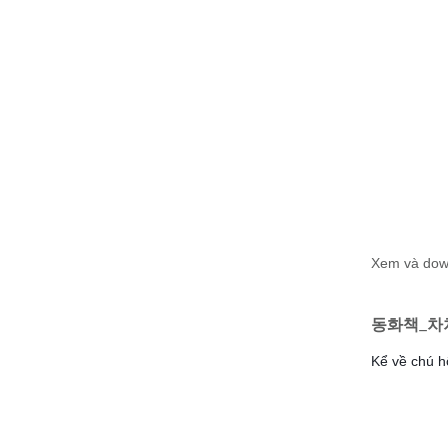
Xem và do
동화책_차
Kể về chú h