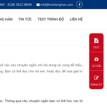
060 - (028) 3622 8849
info@hoctienghan.com
ẾNG HÀN
TIN TỨC
TEST TRÌNH ĐỘ
LIÊN HỆ
TEST
ề các câu chuyện ngắn với nội dung vô cùng dễ hiểu,
ƯU ĐÃI
g. Bạn có thể đọc cho trẻ em, hoặc đọc để vừa giải trí
ĐĂNG KÝ
úc. Thông qua câu chuyện ngắn bạn có thể học các từ