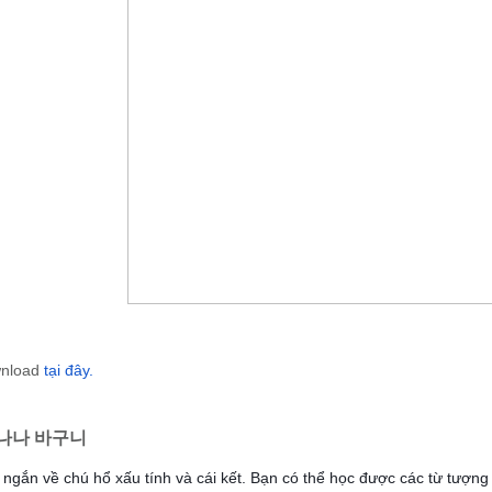
wnload
tại đây.
나나 바구니
ngắn về chú hổ xấu tính và cái kết. Bạn có thể học được các từ tượn