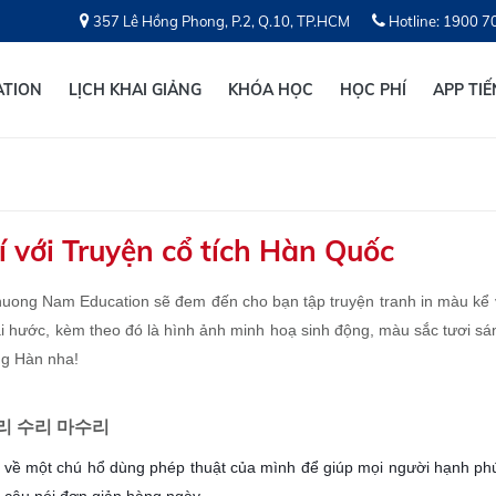
357 Lê Hồng Phong, P.2, Q.10, TP.HCM
Hotline: 1900 7
ATION
LỊCH KHAI GIẢNG
KHÓA HỌC
HỌC PHÍ
APP TI
rí với Truyện cổ tích Hàn Quốc
ong Nam Education sẽ đem đến cho bạn tập truyện tranh in màu kể v
ài hước, kèm theo đó là hình ảnh minh hoạ sinh động, màu sắc tươi sán
ng Hàn nha!
리 수리 마수리
về một chú hổ dùng phép thuật của mình để giúp mọi người hạnh ph