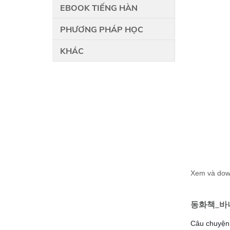
EBOOK TIẾNG HÀN
PHƯƠNG PHÁP HỌC
KHÁC
Xem và do
동화책_바
Câu chuyện 