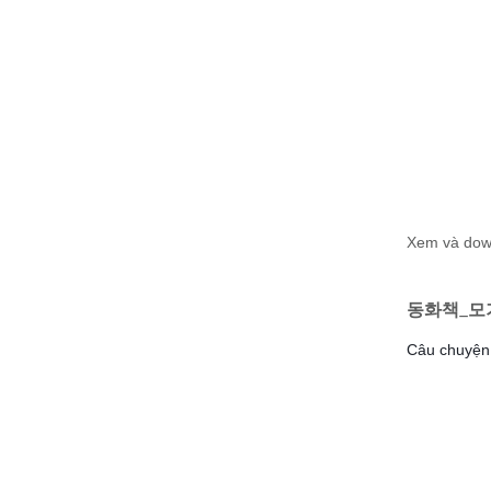
Xem và do
동화책_모
Câu chuyện 