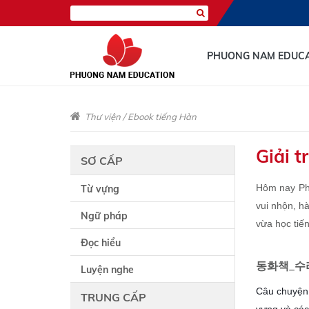
PHUONG NAM EDUC
Thư viện
/
Ebook tiếng Hàn
Giải t
SƠ CẤP
Hôm nay Phu
Từ vựng
vui nhộn, h
Ngữ pháp
vừa học tiế
Đọc hiểu
동화책_수
Luyện nghe
Câu chuyện 
TRUNG CẤP