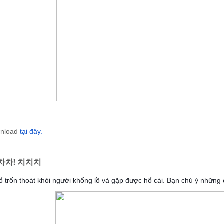
wnload
tại đây.
차차! 치치치
ổ trốn thoát khỏi người khổng lồ và gặp được hổ cái. Bạn chú ý nhữ