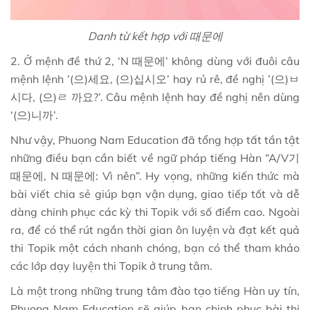
Danh từ kết hợp với 때문에
2. Ở mệnh đề thứ 2, ‘N 때문에’ không dùng với đuôi câu
mệnh lệnh ’(으)세요, (으)십시오’ hay rủ rê, đề nghị ’(으)ㅂ
시다, (으)ㄹ 까요?’. Câu mệnh lệnh hay đề nghị nên dùng
‘(으)니까’.
Như vậy, Phuong Nam Education đã tổng hợp tất tần tật
những điều bạn cần biết về ngữ pháp tiếng Hàn “A/V기
때문에, N 때문에: Vì nên”. Hy vọng, những kiến thức mà
bài viết chia sẻ giúp bạn vận dụng, giao tiếp tốt và dễ
dàng chinh phục các kỳ thi Topik với số điểm cao. Ngoài
ra, để có thể rút ngắn thời gian ôn luyện và đạt kết quả
thi Topik một cách nhanh chóng, bạn có thể tham khảo
các lớp dạy luyện thi Topik ở trung tâm.
Là một trong những trung tâm đào tạo tiếng Hàn uy tín,
Phuong Nam Education sẽ giúp bạn chinh phục bài thi