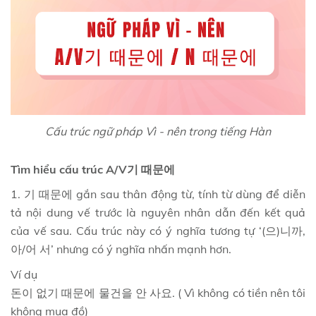
Cấu trúc ngữ pháp Vì - nên trong tiếng Hàn
Tìm hiểu cấu trúc A/V기 때문에
1. 기 때문에 gắn sau thân động từ, tính từ dùng để diễn
tả nội dung vế trước là nguyên nhân dẫn đến kết quả
của vế sau. Cấu trúc này có ý nghĩa tương tự ‘(으)니까,
아/어 서’ nhưng có ý nghĩa nhấn mạnh hơn.
Ví dụ
돈이 없기 때문에 물건을 안 사요. ( Vì không có tiền nên tôi
không mua đồ)