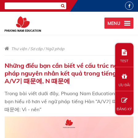
MENU
Thư viện
/
Sơ cấp
/
Ngữ pháp
TEST
Những điều bạn cần biết về cấu trúc ngữ
pháp nguyên nhân kết quả trong tiếng Hàn:
A/V기 때문에, N 때문에
ƯU ĐÃI
Trong bài viết dưới đây, Phuong Nam Education sẽ giúp
bạn hiểu rõ hơn về ngữ pháp tiếng Hàn “A/V기 때문에, N
때문에: Vì - nên”
ĐĂNG KÝ