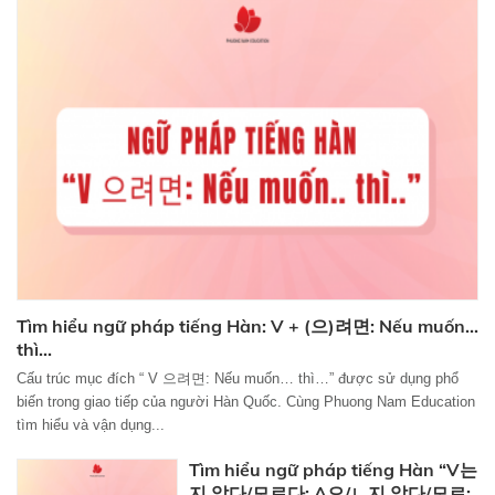
Tìm hiểu ngữ pháp tiếng Hàn: V + (으)려면: Nếu muốn...
thì...
Cấu trúc mục đích “ V 으려면: Nếu muốn… thì…” được sử dụng phổ
biến trong giao tiếp của người Hàn Quốc. Cùng Phuong Nam Education
tìm hiểu và vận dụng...
Tìm hiểu ngữ pháp tiếng Hàn “V는
지 알다/모르다; A으/ㄴ지 알다/모르: