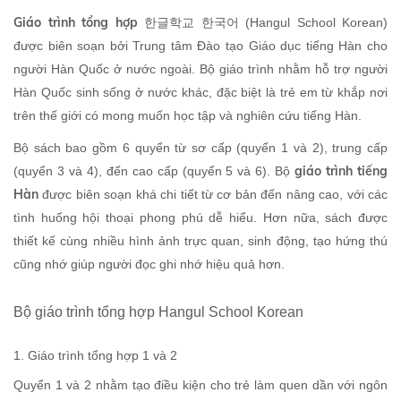
Giáo trình tổng hợp
한글학교 한국어 (Hangul School Korean)
được biên soạn bởi Trung tâm Đào tạo Giáo dục tiếng Hàn cho
người Hàn Quốc ở nước ngoài. Bộ giáo trình nhằm hỗ trợ người
Hàn Quốc sinh sống ở nước khác, đặc biệt là trẻ em từ khắp nơi
trên thế giới có mong muốn học tập và nghiên cứu tiếng Hàn.
Bộ sách bao gồm 6 quyển từ sơ cấp (quyển 1 và 2), trung cấp
giáo trình tiếng
(quyển 3 và 4), đến cao cấp (quyển 5 và 6).
Bộ
Hàn
được biên soạn khá chi tiết từ cơ bản đến nâng cao, với các
tình huống hội thoại phong phú dễ hiểu. Hơn nữa, sách được
thiết kế cùng nhiều hình ảnh trực quan, sinh động, tạo hứng thú
cũng nhớ giúp người đọc ghi nhớ hiệu quả hơn.
Bộ giáo trình tổng hợp
Hangul School Korean
1. Giáo trình tổng hợp 1 và 2
Quyển 1 và 2 nhằm tạo điều kiện cho trẻ làm quen dần với ngôn