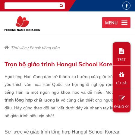
MENU
Thư viện
/
Ebook tiếng Hàn
TEST
Trọn bộ giáo trình Hangul School Korean
Học tiếng Hàn đang dần trở thành xu hướng của giới trẻ bởi niềm
ƯU ĐÃI
yêu thích văn hóa Hàn Quốc, cơ hội nghề nghiệp rộng mở, và
giáo
tiếng Hàn là một ngôn ngữ khoa học và dễ hiểu. Một bộ
trình tổng hợp
chất lượng là vô cùng cần thiết cho người mới bắt
ĐĂNG KÝ
đầu. Hãy cùng theo dõi bài viết dưới đây và nhanh tay lưu lại trọn
bộ giáo trình siêu xịn nhé!
Sơ lược về giáo trình tổng hợp
Hangul School Korean