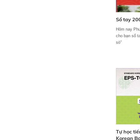
Sổ tay 20
Hôm nay Phu
cho bạn sổ t
sò”
Tự học ti
Korean B