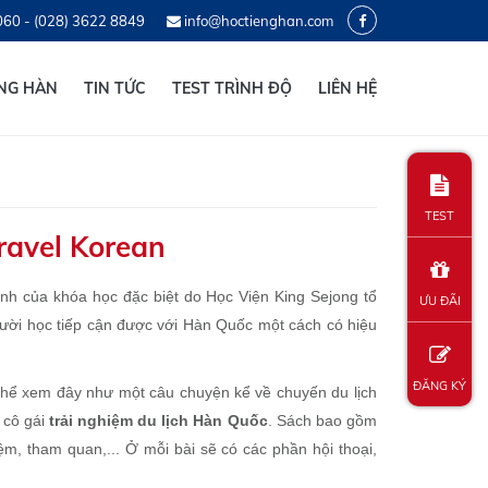
060 - (028) 3622 8849
info@hoctienghan.com
ẾNG HÀN
TIN TỨC
TEST TRÌNH ĐỘ
LIÊN HỆ
TEST
Travel Korean
hính của khóa học đặc biệt do Học Viện King Sejong tổ
ƯU ĐÃI
gười học tiếp cận được với Hàn Quốc một cách có hiệu
ĐĂNG KÝ
 thể xem đây như một câu chuyện kể về chuyến du lịch
 cô gái
trải nghiệm du lịch Hàn Quốc
. Sách bao gồm
ệm, tham quan,... Ở mỗi bài sẽ có các phần hội thoại,