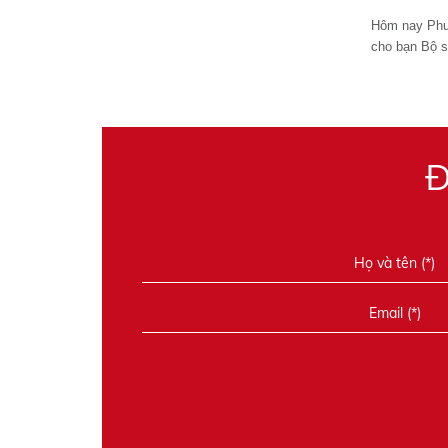
Hôm nay Phu
cho bạn Bộ 
Đ