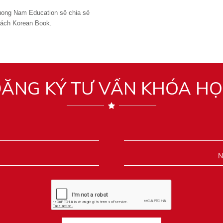
ong Nam Education sẽ chia sẻ
sách Korean Book.
ĂNG KÝ TƯ VẤN KHÓA H