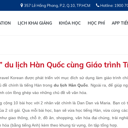
357 Lê Hồng Phong, P.2, Q.10, TP.HCM
Hotline: 1900 7
ATION
LỊCH KHAI GIẢNG
KHÓA HỌC
HỌC PHÍ
APP TI
” du lịch Hàn Quốc cùng Giáo trình 
Travel Korean được phát triển với mục đích sử dụng làm giáo trình c
ủ đề chính là tiếng Hàn trong
du lịch Hàn Quốc
. Ngoài ra, để giúp n
rình còn lồng ghép vào những chủ đề về văn hóa.
g cộng 10 bài học với 2 nhân vật chính là Dan Dan và Maria. Bạn có
a 2 cô gái. Qua mỗi bài học, bạn sẽ vừa học tiếng Hàn, vừa cùng các
như giao thông, chỗ ở, đồ ăn, shopping, văn hóa đại chúng, trải nghi
n hóa (bằng tiếng Anh) kèm theo khung từ vựng, ôn tập tổng hợp.