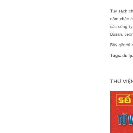
Tuy sách ch
nắm chắc cá
các công ty
Busan, Jeon
Bây giờ thì 
Tags: du lị
THƯ VIỆ