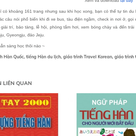
Xem và download
tại đây
ỉ có khoảng 161 trang nhưng sau khi học xong, bạn có thể tự tin du
c câu nói phổ biến khi đi xe bus, tàu điện ngầm, check in nơi ở, gọ
 giải trí, bảo tàng, lễ hội, phòng tắm hơi, xem bóng chày và đến trả
ju, Gyeongju, đảo Jeju.
sẵn sàng học thôi nào ~
ch Hàn Quốc, tiếng Hàn du lịch, giáo trình Travel Korean, giáo trình
N LIÊN QUAN