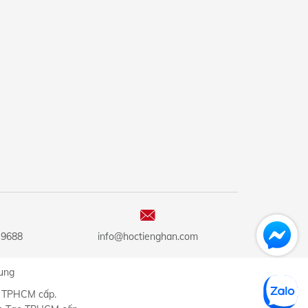
 9688
info@hoctienghan.com
ung
ư TPHCM cấp.