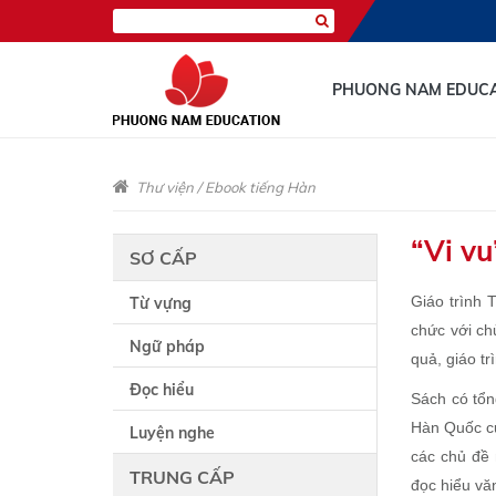
PHUONG NAM EDUC
Thư viện
/
Ebook tiếng Hàn
“Vi vu
SƠ CẤP
Giáo trình 
Từ vựng
chức với ch
Ngữ pháp
quả, giáo t
Đọc hiểu
Sách có tổn
Hàn Quốc củ
Luyện nghe
các chủ đề 
TRUNG CẤP
đọc hiểu vă