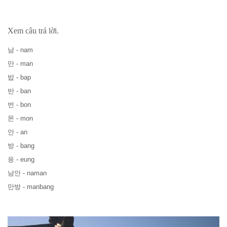
Xem câu trả lời.
남
- nam
만
- man
밥
- bap
반
- ban
번
- bon
몬
- mon
안
- an
방
- bang
응
- eung
남안
- naman
만방
- manbang