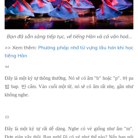
Bạn đã sẵn sàng tiếp tục, về tiếng Hàn và cả văn hoá...
>> Xem thêm:
Phương pháp nhớ từ vựng lâu hơn khi học
tiếng Hàn
ㅂ
Đây là một ký tự thông thường. Nó sẽ có âm "b" hoặc "p".
바
pa
밥
bap.
반
cấm. Vào cuối một từ, nó sẽ có âm rất nhẹ, gần như
không nghe.
ㅁ
Đây là một ký tự rất dễ dàng. Nghe có vẻ giống như âm "m".
Đơn giản vậy thôi. Bạn nghĩ
마
có vẻ như thế nào? Nếu bạn nói