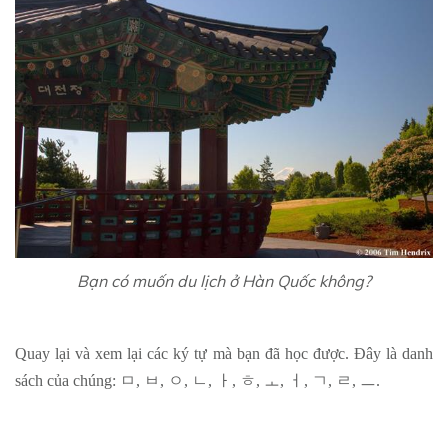
Bạn có muốn du lịch ở Hàn Quốc không?
Quay lại và xem lại các ký tự mà bạn đã học được. Đây là danh
sách của chúng:
ㅁ
,
ㅂ
,
ㅇ
,
ㄴ
,
ㅏ
,
ㅎ
,
ㅗ
,
ㅓ
,
ㄱ
,
ㄹ
,
ㅡ
.