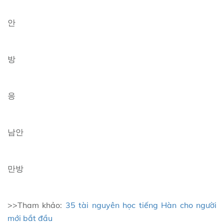
안
방
응
남안
만방
>>Tham khảo:
35 tài nguyên học tiếng Hàn cho người
mới bắt đầu