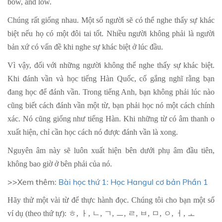
bow, and low.
Chúng rất giống nhau. Một số người sẽ có thể nghe thấy sự khác
biệt nếu họ có một đôi tai tốt. Nhiều người không phải là người
bản xứ có vấn đề khi nghe sự khác biệt ở lúc đầu.
Vì vậy, đối với những người không thể nghe thấy sự khác biệt.
Khi đánh vần và học tiếng Hàn Quốc, cố gắng nghĩ rằng bạn
đang học để đánh vần. Trong tiếng Anh, bạn không phải lúc nào
cũng biết cách đánh vần một từ, bạn phải học nó một cách chính
xác. Nó cũng giống như tiếng Hàn. Khi những từ có âm thanh o
xuất hiện, chỉ cần học cách nó được đánh vần là xong.
Nguyên âm này sẽ luôn xuất hiện bên dưới phụ âm đầu tiên,
không bao giờ ở bên phải của nó.
>>Xem thêm:
Bài học thứ 1: Học Hangul cơ bản Phần 1
Hãy thử một vài từ để thực hành đọc. Chúng tôi cho bạn một số
ví dụ (theo thứ tự):
ㅎ
,
ㅏ
,
ㄴ
,
ㄱ
,
ㅡ
,
ㄹ
,
ㅂ
,
ㅁ
,
ㅇ
,
ㅓ
,
ㅗ