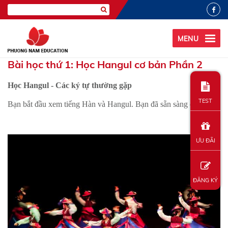
MENU
Bài học thứ 1: Học Hangul cơ bản Phần 2
Học Hangul - Các ký tự thường gặp
TEST
Bạn bắt đầu xem tiếng Hàn và Hangul. Bạn đã sẵn sàng chưa?
ƯU ĐÃI
ĐĂNG KÝ