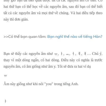
Bây giờ bạn đã bao quát được tất cả các nguyên âm cơ bản. Có
hai thứ bạn có thể học về các nguyên âm, sau đó bạn có thể biết
tất cả các nguyên âm và mọi thứ về chúng. Và hai điều tiếp theo
này thì đơn giản.
>>Có thể bạn quan tâm:
Bạn nghĩ thế nào về tiếng Hàn?
Bạn sẽ thấy các nguyên âm như
ㅠ
,
ㅑ
,
ㅛ
,
ㅕ
,
ㅖ
,
ㅒ
… Chú ý,
thay vì một dòng ngắn, có hai dòng. Điều này có nghĩa là trước
nguyên âm, có âm giống như âm y. Tôi sẽ đưa ra hai ví dụ
ㅠ
Âm này giống như khi nói "you" trong tiếng Anh.
ㅑ