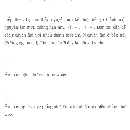
Tiếp theo, bạn sẽ thấy nguyên âm kết hợp để tạo thành một
nguyên âm mới, chẳng hạn như
ㅘ
,
ㅝ
,
ㅢ
,
ㅟ
. Bạn chỉ cần để
các nguyên âm với nhau thành một âm. Nguyên âm ở bên trái
(đường ngang dài) đầu tiên. Dưới đây là một vài ví dụ.
ㅘ
Âm này nghe như wa trong water.
ㅟ
Âm này nghe có vẻ giống như French oui. Nó ít nhiều giống như
wee.