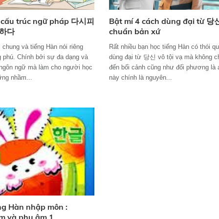
t cấu trúc ngữ pháp 다시피
Bật mí 4 cách dùng đại từ 당
 하다
chuẩn bản xứ
 chung và tiếng Hàn nói riêng
Rất nhiều bạn học tiếng Hàn có thói q
g phú. Chính bởi sự đa dạng và
dùng đại từ 당신 vô tội vạ mà không c
 ngôn ngữ mà làm cho người học
đến bối cảnh cũng như đối phương là a
ững nhầm...
này chính là nguyên...
ếng Hàn nhập môn :
m và phụ âm 1