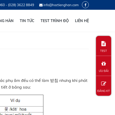
060 - (028) 3622 8849
info@hoctienghan.com
ẾNG HÀN
TIN TỨC
TEST TRÌNH ĐỘ
LIÊN HỆ
TEST
ƯU ĐÃI
các phụ âm đều có thể làm 받침 nhưng khi phát
i tiết ở bảng sau:
ĐĂNG KÝ