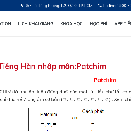
357 Lê Hồng Phong, P.2, Q.10, TP.HCM
Hotline: 1900 7
ATION
LỊCH KHAI GIẢNG
KHÓA HỌC
HỌC PHÍ
APP TI
:Tiếng Hàn nhập môn:Patchim
Patchim
HIM) là phụ âm luôn đứng dưới của một từ. Hầu như tất cả 
chỉ đưa về 7 phụ âm cơ bản (
ㄱ, ㄴ, ㄷ, ㄹ, ㅁ, ㅂ, ㅇ
) . Xem ch