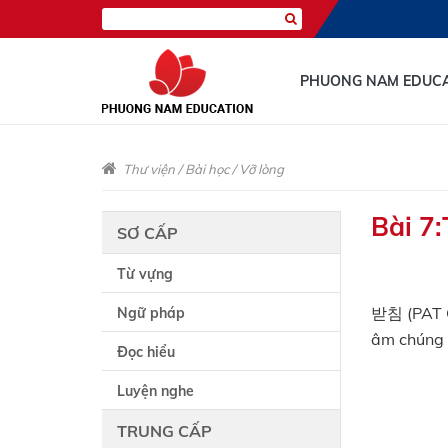
PHUONG NAM EDUC
Thư viện
/
Bài học
/
Vỡ lòng
Bài 7
SƠ CẤP
Từ vựng
받침 (PAT C
Ngữ pháp
âm chúng 
Đọc hiểu
Luyện nghe
TRUNG CẤP