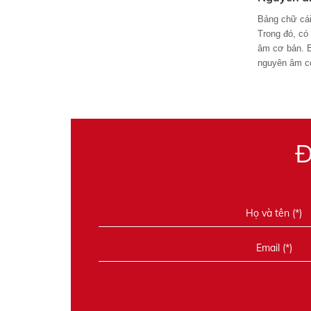
Bảng chữ cái
Trong đó, có
âm cơ bản. B
nguyên âm cơ
Đ