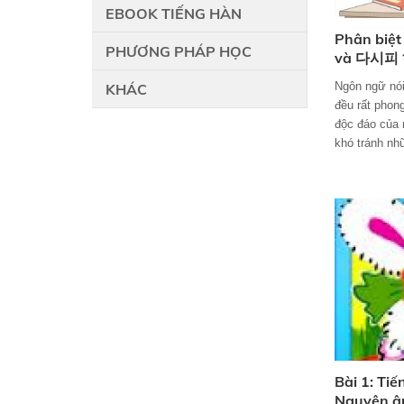
EBOOK TIẾNG HÀN
Phân biệ
PHƯƠNG PHÁP HỌC
và 다시피
Ngôn ngữ nói
KHÁC
đều rất phon
độc đáo của
khó tránh nh
Bài 1: Ti
Nguyên â