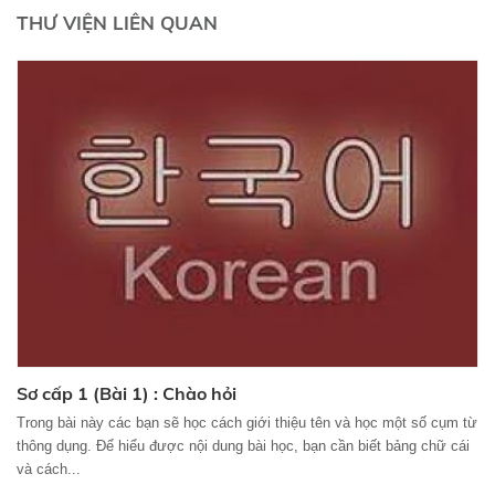
THƯ VIỆN LIÊN QUAN
Sơ cấp 1 (Bài 1) : Chào hỏi
Trong bài này các bạn sẽ học cách giới thiệu tên và học một số cụm từ
thông dụng. Để hiểu được nội dung bài học, bạn cần biết bảng chữ cái
và cách...